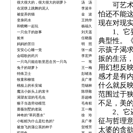
很大很大的，很大很大的胡萝卜
汤 汤
可艺术幻
在泥饼上跳舞的泥人
李浚丰
怕还不能
被捉弄的猫
金 波
变身药水
王鸽华
现在对现
和蜣螂一起玩
杨福久
1、它要
一只虫子的故事
刘天遥
捡米
任晓薇
典型性。《
妈妈的苦日
明 照
示孩子渴
安安心心睡一觉
张一成
会唱歌的药片
李宏声
扳的生活
一只鸟只能在歌里思念另一只鸟
一 苇
用幻想反
兔子的胡萝卜
王一梅
特殊卫士
彭绪洛
感才是有
牧童和柳笛
吴广孝
什么就反
桃核上的长安城
范锡林
魔法小妖头上的发卡
陈琪敬
范围过于
渴望友谊的毛毛虫
苏超峰
不足，美
猴子当选劳动模范
毛有权
蔷薇别墅的老鼠
王一梅
2、它还
神奇的“草药墨水”
徐 玲
征与哲理
小蚯蚓为什么是红色的?
吴广孝
被放飞的蒲公英的种子
贺维芳
太婆的贪