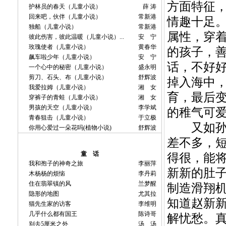
方面特征
护林员的春天（儿童小说）
薛 涛
回来吧，伙伴（儿童小说）
常新港
情趣十足
独船（儿童小说）
常新港
属性，穿
彼此伤害，彼此温暖（儿童小说）...
安 宁
玫瑰使者（儿童小说）
黄春华
的孩子，
飙车啦少年（儿童小说）
安 宁
话，不好
一个心中的秘密（儿童小说）
盛永明
剪刀、石头、布（儿童小说）
舒辉波
掉入海中
我爱拉姆（儿童小说）
湘 女
育，最后
穿裤子的青蛙（儿童小说）
湘 女
男孩的天空（儿童小说）
李学斌
的稚气可
青春狙击（儿童小说）
于立极
又如孙幼
你用心爱过一朵花吗(植物小说)
舒辉波
差不多，
童 话
得很，能
我和孢子的神奇之旅
李丽萍
新新的肚
木杨杨的烦恼
李丹莉
住在翡翠镇的风
兰梦醒
制造滑翔
隐形的地图
尤其拉
知道赵新
猫先生家的访客
李维明
几乎什么都有国王
陈诗哥
解忧愁。
别去5厘米之外
汤 汤