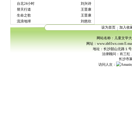
台北24小时
刘兴诗
替天行道
王晋康
生命之歌
王晋康
流浪地球
刘慈欣
设为首页
加入收
网站名称：儿童文学大
网址：www.zh61wx.com E-ma
地址：长沙韶山北路１号湖南
法律顾问：肖三红
长沙市
访问人次：