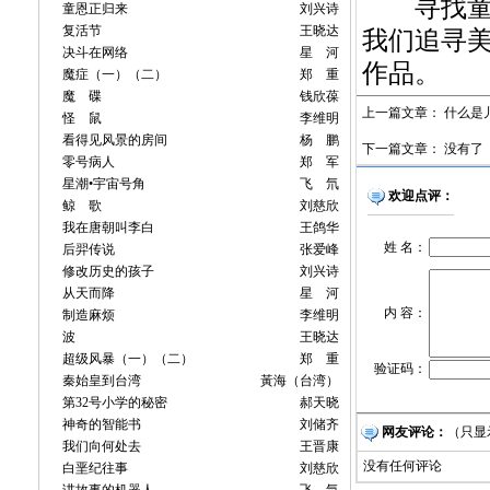
寻找童话
童恩正归来
刘兴诗
复活节
王晓达
我们追寻
决斗在网络
星 河
作品。
魔症（一）（二）
郑 重
魔 碟
钱欣葆
上一篇文章：
什么是
怪 鼠
李维明
看得见风景的房间
杨 鹏
下一篇文章： 没有了
零号病人
郑 军
星潮•宇宙号角
飞 氘
欢迎点评：
鲸 歌
刘慈欣
我在唐朝叫李白
王鸽华
姓 名：
后羿传说
张爱峰
修改历史的孩子
刘兴诗
从天而降
星 河
内 容：
制造麻烦
李维明
波
王晓达
超级风暴（一）（二）
郑 重
验证码：
秦始皇到台湾
黃海（台湾）
第32号小学的秘密
郝天晓
神奇的智能书
刘储齐
网友评论：
（只显
我们向何处去
王晋康
没有任何评论
白垩纪往事
刘慈欣