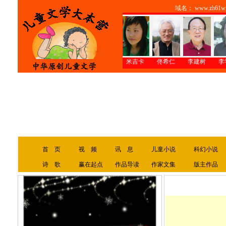
域名： www.zh61wx
刘 北
任大星
米吉卡
佟希仁
李建树
李学斌
李志伟
刘 北
任大星
米吉卡
佟希仁
李建树
李学斌
李志伟
首 页
视 频
讯 息
儿童小说
科幻小说
诗 歌
赢在起点
作品导读
作家文集
版主作品