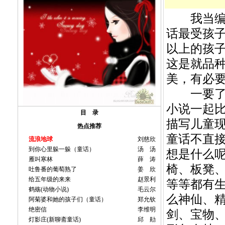
我当编辑
话最受孩
以上的孩
这是就品
美，有必
一要了解
小说一起
目 录
描写儿童
热点推荐
童话不直
流浪地球
刘慈欣
到你心里躲一躲（童话）
汤 汤
想是什么
雁叫寒林
薛 涛
椅、板凳
吐鲁番的葡萄熟了
姜 欣
给五年级的来来
赵景利
等等都有
鹤殇(动物小说)
毛云尔
么神仙、
阿菊婆和她的孩子们（童话）
郑允钦
绝密信
李维明
剑、宝物
灯影庄(新聊斋童话)
邱 勛