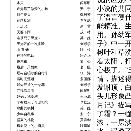
水灾
阎耀明
小说的共
谁弄醒了做梦的小孩
安 宁
那年夏天
龚房芳
了语言便
穿越劫难
李学斌
能精准、
6点10分
余 雷
天要下雨
戎 林
用。孙幼
谁杀死了黑虎？
英 娃
子》中一
于光芒的一次实验
刘殿学
山 喜 蛛
叶 俭
树叶和草
神秘的电话
宗介华
看太阳，
傻弟弟
文 心
最后一只雄鹰
老 臣
心极了。
埙与会唱歌的自行车
张 涛
情，描述
当时光流逝
詹丽娜
最先开放的一朵花
刘殿学
发谢顶，
寻找流星雨
闫耀明
头儿形象
妈妈，我爱您
王巨成
宁有故人，可以相忘
李秋沅
月记》描
弯曲的杨树
英 娃
了霜？一
少年自私事
安 宁
盛夏的礼物
黄春华
浓，一层
槐树花上的小魂灵
叶建瑜