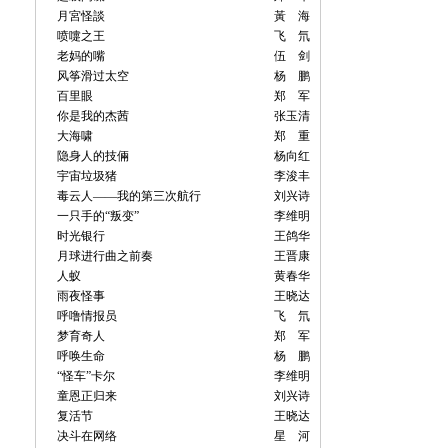
月宮怪談
黃 海
喷嚏之王
飞 氘
老妈的嘴
伍 剑
风筝滑过太空
杨 鹏
百里眼
郑 军
你是我的杰茜
张玉清
大海啸
郑 重
隐身人的技倆
杨向红
宇宙垃圾猪
李浚丰
毒云人——我的第三次航行
刘兴诗
一只手的“叛变”
李维明
时光银行
王鸽华
月球进行曲之前奏
王晋康
人蚁
黄春华
雨夜怪事
王晓达
呼噜情报员
飞 氘
梦育奇人
郑 军
呼唤生命
杨 鹏
“怪车”卡尔
李维明
童恩正归来
刘兴诗
复活节
王晓达
决斗在网络
星 河