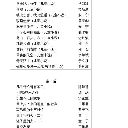
回来吧，伙伴（儿童小说）
常新港
独船（儿童小说）
常新港
彼此伤害，彼此温暖（儿童小说）...
安 宁
玫瑰使者（儿童小说）
黄春华
飙车啦少年（儿童小说）
安 宁
一个心中的秘密（儿童小说）
盛永明
剪刀、石头、布（儿童小说）
舒辉波
我爱拉姆（儿童小说）
湘 女
穿裤子的青蛙（儿童小说）
湘 女
男孩的天空（儿童小说）
李学斌
青春狙击（儿童小说）
于立极
你用心爱过一朵花吗(植物小说)
舒辉波
童 话
几乎什么都有国王
陈诗哥
别去5厘米之外
汤 汤
长生不老的故事
汤素兰
天上掉下来的雨点儿的歌声
王雁君
写给熊的十三封信
燕子飞
罐子里的火（二）
童 子
罐子里的火（一）
童 子
天空恶魔
王雁君