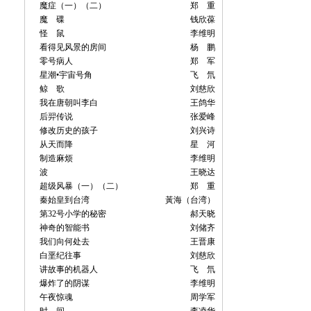
魔症（一）（二）
郑 重
魔 碟
钱欣葆
怪 鼠
李维明
看得见风景的房间
杨 鹏
零号病人
郑 军
星潮•宇宙号角
飞 氘
鲸 歌
刘慈欣
我在唐朝叫李白
王鸽华
后羿传说
张爱峰
修改历史的孩子
刘兴诗
从天而降
星 河
制造麻烦
李维明
波
王晓达
超级风暴（一）（二）
郑 重
秦始皇到台湾
黃海（台湾）
第32号小学的秘密
郝天晓
神奇的智能书
刘储齐
我们向何处去
王晋康
白垩纪往事
刘慈欣
讲故事的机器人
飞 氘
爆炸了的阴谋
李维明
午夜惊魂
周学军