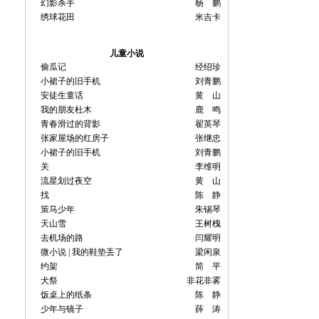
幻影杀手
杨 鹏
绣球花田
米吉卡
儿童小说
偷瓜记
经绍珍
小裙子的旧手机
刘青鹏
安徒生童话
黄 山
我的朋友杜木
鹿 鸣
青春滑过的背影
翟英琴
张家屋场的红房子
张继忠
小裙子的旧手机
刘青鹏
关
李维明
流星划过夜空
黄 山
找
陈 静
策马少年
朱锡琴
天山雪
王树槐
去机场的路
闫耀明
微小说 | 我的鞋垫丢了
梁闲泉
约架
简 平
犬祭
非花非雾
饭桌上的纸条
陈 静
少年与镜子
薛 涛