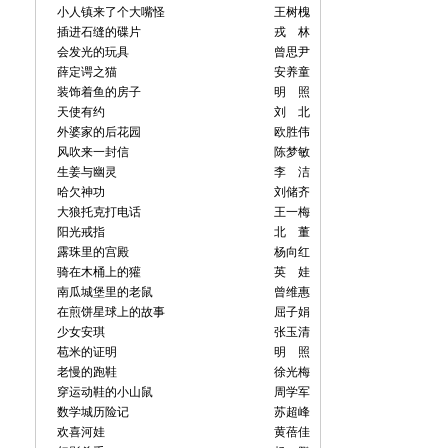
小人镇来了个大嘴怪
王树槐
插进石缝的碟片
戎 林
会发光的玩具
曾思尹
薛定谔之猫
安养童
装饰着鱼的房子
明 照
天使有约
刘 北
外婆家的后花园
欧胜伟
风吹来一封信
陈梦敏
生姜与幽灵
李 洁
哈欠神功
刘储齐
大狼托克打电话
王一梅
阳光戒指
北 董
露珠里的宫殿
杨向红
骑在木桶上的獾
英 娃
南瓜城堡里的老鼠
曾维惠
在煎饼星球上的故事
屈子娟
少女安琪
张玉清
苞米的证明
明 照
老慢的跑鞋
徐光梅
穿运动鞋的小山鼠
周学军
数学城历险记
苏超峰
欢喜河娃
黄蓓佳