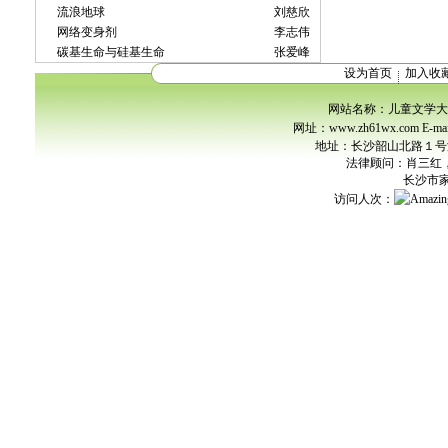
流浪地球
刘慈欣
网络变身剂
李志伟
碳基生命与硅基生命
张爱峰
设为首页
加入收
网站名称：儿童文学大
网址：www.zh61wx.com E-ma
地址：长沙韶山北路１号湖南
法律顾问：肖三红
长沙市
访问人次：