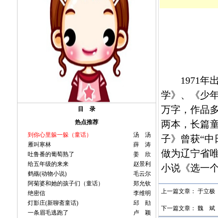
1971年
学》、《少
万字，作品
目 录
热点推荐
两本，长篇
到你心里躲一躲（童话）
汤 汤
子》曾获“中
雁叫寒林
薛 涛
做为辽宁省
吐鲁番的葡萄熟了
姜 欣
给五年级的来来
赵景利
小说《选一
鹤殇(动物小说)
毛云尔
阿菊婆和她的孩子们（童话）
郑允钦
上一篇文章：
于立极
绝密信
李维明
灯影庄(新聊斋童话)
邱 勛
下一篇文章：
魏 斌
一条眉毛逃跑了
卢 颖