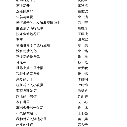
胡同躲起来了
杨向红
石上花开
李秋沅
选错的新郎
董恒波
生姜与幽灵
李 洁
爱哭鼻子的小女孩和英国绅士
乃 亭
麻雀成了飞行冠军
贺维芳
快乐像遍地花开
王巨成
燕王
谢乐军
动物世界今年流行尴尬
冰 夫
没有翅膀的鸟
李 铭
不快活的快乐鸟
喻 昊
音乐树
朋 瓜
世界上第一只床懒
郝天晓
我梦中的音乐树
饶 远
亲爱的房子
李维明
槐树花上的小魂灵
叶建瑜
剪剪乐理发店
陈梦敏
想飞的小男孩
刘新辉
家在哪里
文 心
藏书楼开出一朵花
鲁 冰
小老鼠东游记
王玉亮
我和外公的湖边小屋
英 娃
忠实的伴侣
帝乡子